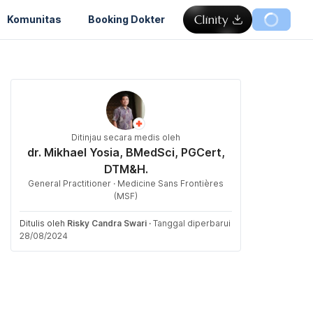
Komunitas
Booking Dokter
Ditinjau secara medis oleh
dr. Mikhael Yosia, BMedSci, PGCert,
DTM&H.
General Practitioner · Medicine Sans Frontières
(MSF)
Ditulis oleh
Risky Candra Swari
·
Tanggal diperbarui
28/08/2024