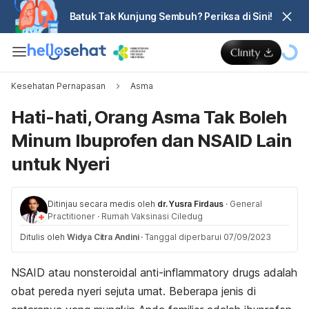
Batuk Tak Kunjung Sembuh? Periksa di Sini!
Kesehatan Pernapasan
Asma
Hati-hati, Orang Asma Tak Boleh
Minum Ibuprofen dan NSAID Lain
untuk Nyeri
Ditinjau secara medis oleh
dr. Yusra Firdaus
·
General
Practitioner
·
Rumah Vaksinasi Ciledug
Ditulis oleh
Widya Citra Andini
·
Tanggal diperbarui 07/09/2023
NSAID atau
nonsteroidal anti-inflammatory drugs
adalah
obat pereda nyeri sejuta umat. Beberapa jenis di