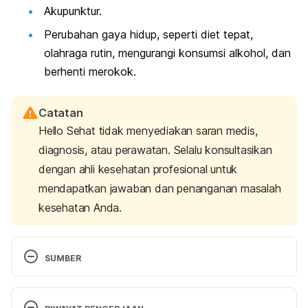
Akupunktur.
Perubahan gaya hidup, seperti diet tepat,
olahraga rutin, mengurangi konsumsi alkohol, dan
berhenti merokok.
Catatan
Hello Sehat tidak menyediakan saran medis,
diagnosis, atau perawatan. Selalu konsultasikan
dengan ahli kesehatan profesional untuk
mendapatkan jawaban dan penanganan masalah
kesehatan Anda.
SUMBER
Asthma | Medicines That Can Make It Worse – 
FamilyDoctor. (2020). Retrieved May 29, 2020, 