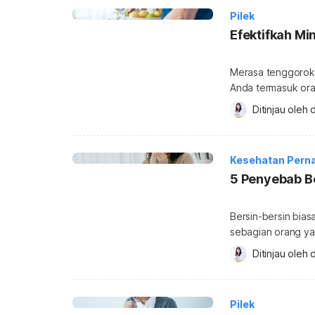
Pilek
Efektifkah Mi
Merasa tenggorokan
Anda termasuk ora
hangat bisa member
Ditinjau oleh 
d
untuk meredakan ba
meredakan batuk?
batuk masih sering
Kesehatan Pern
5 Penyebab Be
Bersin-bersin bias
sebagian orang ya
sehat. Terkadang, 
Ditinjau oleh 
d
selalu membaik ket
bersin selain flu s
hari? […]
Pilek