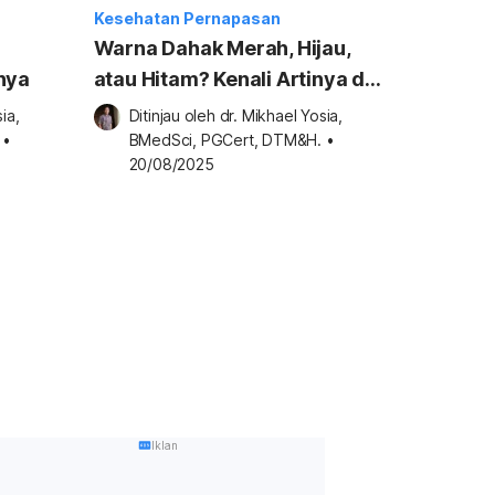
Kesehatan Pernapasan
Warna Dahak Merah, Hijau,
nya
atau Hitam? Kenali Artinya di
Sini
a, 
Ditinjau oleh 
dr. Mikhael Yosia, 
•
BMedSci, PGCert, DTM&H.
•
20/08/2025
Iklan