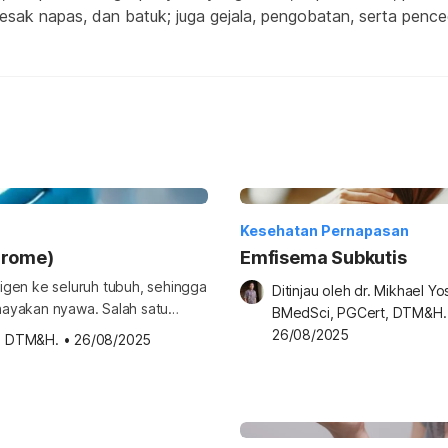
sesak napas, dan batuk; juga gejala, pengobatan, serta penc
Kesehatan Pernapasan
drome)
Emfisema Subkutis
igen ke seluruh tubuh, sehingga
Ditinjau oleh 
dr. Mikhael Yosi
hayakan nyawa. Salah satu
BMedSci, PGCert, DTM&H.
ory distress syndrome (ARDS).
26/08/2025
t, DTM&H.
•
26/08/2025
kut. Apa itu acute respiratory
lias acute respiratory distress