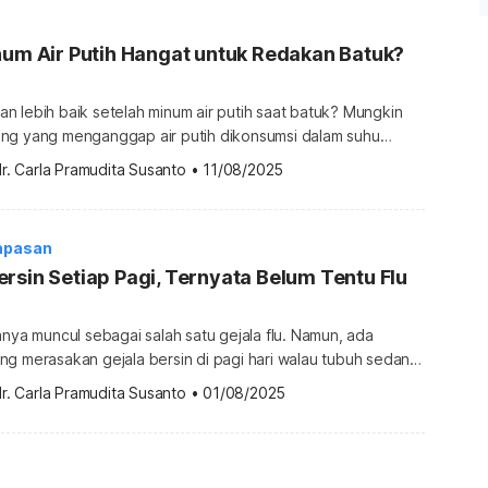
num Air Putih Hangat untuk Redakan Batuk?
 lebih baik setelah minum air putih saat batuk? Mungkin
ng yang menganggap air putih dikonsumsi dalam suhu
i manfaat bagi tubuh. Lantas, apakah minum air hangat bisa
r. Carla Pramudita Susanto
•
11/08/2025
tuk? Simak ulasannya di sini. Apakah minum air hangat bisa
 Pertanyaan mengenai apakah air hangat bisa meredakan
 […]
apasan
rsin Setiap Pagi, Ternyata Belum Tentu Flu
anya muncul sebagai salah satu gejala flu. Namun, ada
ng merasakan gejala bersin di pagi hari walau tubuh sedang
gejalanya terjadi secara rutin sampai berminggu-minggu dan
r. Carla Pramudita Susanto
•
01/08/2025
ika memasuki siang hari. Kira-kira, apa penyebab sering
etiap pagi dan mengapa kondisi ini kerap terjadi pada pagi