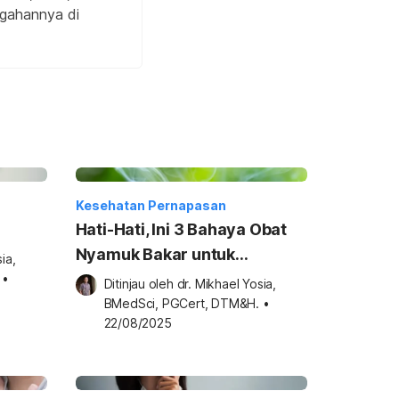
egahannya di
Kesehatan Pernapasan
Hati-Hati, Ini 3 Bahaya Obat
Nyamuk Bakar untuk
a, 
Kesehatan
•
Ditinjau oleh 
dr. Mikhael Yosia, 
BMedSci, PGCert, DTM&H.
•
22/08/2025