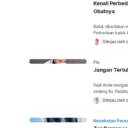
Kenali Perbed
Obatnya
Batuk dibedakan me
Perbedaan batuk 
tapi juga gejala d
Ditinjau oleh 
d
dan batuk berdahak
Perbedaan gejala 
dan batuk berdahak
Flu
Jangan Tertuk
Saat Anda mengala
sedang flu. Padaha
biasa tidak berart
Ditinjau oleh 
d
biasanya mengalam
kupas tuntas perbe
Kesehatan Pern