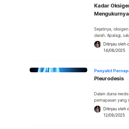
Kadar Oksige
Mengukurnya
Sejatinya, oksigen
darah. Apalagi, sa
penjuru tubuh man
Ditinjau oleh 
oksigen normal da
14/08/2025
Simak penjelasanny
oksigen (saturasi 
Penyakit Pernap
Pleurodesis
Dalam dunia medis
pernapasan yang s
sekitarnya. Salah 
Ditinjau oleh 
penumpukan cairan 
12/08/2025
penting terutama 
pleura berulang at