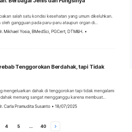
an: Berbagai Jenis dan Fungsinya
akan salah satu kondisi kesehatan yang umum dikeluhkan.
an oleh gangguan pada paru-paru ataupun organ di
lani tes pernapasan akan membantu dokter mendapatkan
dr. Mikhael Yosia, BMedSci, PGCert, DTM&H.
•
pat mengenai kondisi yang Anda alami. Bagaimana cara
saan pernapasan ini? Apa saja jenis tes pernapasan yang
informasinya. Berbagai jenis tes pernapasan Tes pernapasan
nyebab Tenggorokan Berdahak, tapi Tidak
g mengeluarkan dahak di tenggorokan tapi tidak mengalami
a dahak memang sangat mengganggu karena membuat
n terasa seperti mengganjal. Lantas, apa yang
r. Carla Pramudita Susanto
•
18/07/2025
orokan berdahak tapi tidak batuk ataupun flu? Di bawah
pakah normal berdahak tapi tidak batuk? Kondisi berdahak
uk bisa saja terjadi, dan dalam banyak kasus masih […]
4
5
...
40