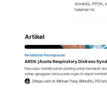
bronkitis, PPOK, 
halaman ini.
Artikel
Kesehatan Pernapasan
ARDS (Acute Respiratory Distress Syn
Paru-paru memiliki peran penting untuk memasok oks
setiap gangguan serius pada organ ini dapat memba
kondisi yang perlu diwaspadai adalah acute respirat
Ditinjau oleh 
dr. Mikhael Yosia, BMedSci, PGCer
Ketahui selengkapnya terkait kondisi ini di ulasan beri
distress syndrome (ARDS)? Sindrom gagal napas akut a
syndrome (ARDS) […]