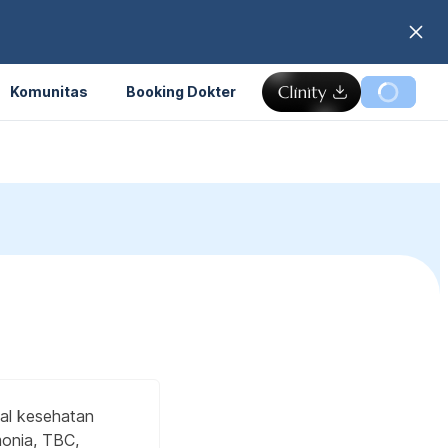
Komunitas
Booking Dokter
oal kesehatan
monia, TBC,