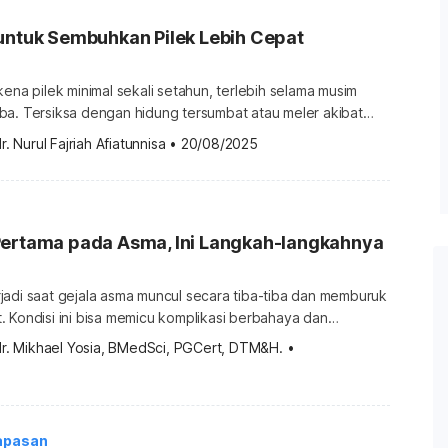
untuk Sembuhkan Pilek Lebih Cepat
kena pilek minimal sekali setahun, terlebih selama musim
ba. Tersiksa dengan hidung tersumbat atau meler akibat
engan berbagai pilihan obat pilek alami berikut! Obat pilek
r. Nurul Fajriah Afiatunnisa
•
20/08/2025
icari Pilek merupakan infeksi saluran pernapasan yang
feksi rhinovirus. Penyakit ini umumnya akan sembuh tanpa
pengobatan medis. Namun, jika ingin sembuh […]
Pertama pada Asma, Ini Langkah-langkahnya
jadi saat gejala asma muncul secara tiba-tiba dan memburuk
 Kondisi ini bisa memicu komplikasi berbahaya dan
 Pertolongan pertama pada asma bisa membantu agar
dr. Mikhael Yosia, BMedSci, PGCert, DTM&H.
•
 makin memburuk. Pertolongan pertama pada serangan asma
 muncul kapan saja dan di mana saja. Itu sebabnya, bila
 sekitar […]
apasan