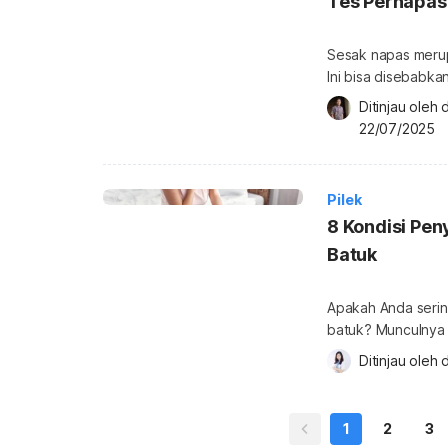
Tes Pernapas
Sesak napas merup
Ini bisa disebabk
sekitarnya. Menja
Ditinjau oleh 
diagnosis yang te
22/07/2025
melakukan pemerik
tersedia? Berikut 
[…]
Pilek
8 Kondisi Pe
Batuk
Apakah Anda serin
batuk? Munculny
bagian tenggoroka
Ditinjau oleh 
d
menyebabkan tengg
ini jawabannya. A
tanpa disertai bat
1
2
3