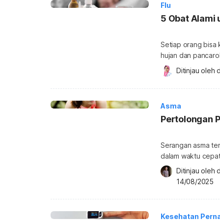
Flu
5 Obat Alami 
Setiap orang bisa 
hujan dan pancaro
pilek? Yuk, atasi d
Ditinjau oleh 
d
alami yang mudah d
disebabkan oleh in
Asma
Pertolongan 
Serangan asma ter
dalam waktu cepat.
mengancam nyawa.
Ditinjau oleh 
kondisi ini tidak
14/08/2025
Serangan asma bisa
Anda atau orang di
Kesehatan Pern