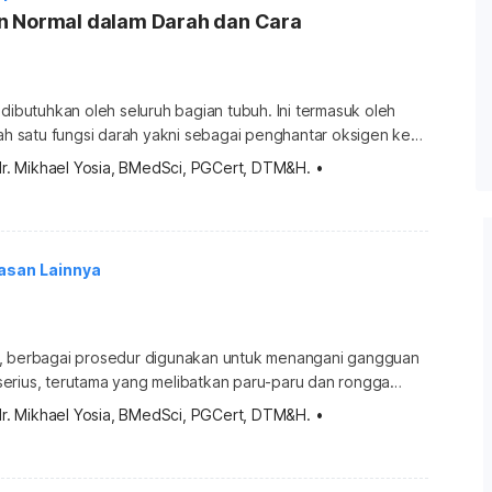
n Normal dalam Darah dan Cara
 dibutuhkan oleh seluruh bagian tubuh. Ini termasuk oleh
lah satu fungsi darah yakni sebagai penghantar oksigen ke
a pun. Itu sebabnya, penting untuk memahami kadar
dr. Mikhael Yosia, BMedSci, PGCert, DTM&H.
•
lam darah guna menjalankan fungsi tubuh secara optimal.
a berikut ini. Apa itu kadar oksigen dalam darah? Kadar
oksigen atau blood […]
asan Lainnya
, berbagai prosedur digunakan untuk menangani gangguan
erius, terutama yang melibatkan paru-paru dan rongga
satu tindakan yang sering dilakukan untuk mencegah
dr. Mikhael Yosia, BMedSci, PGCert, DTM&H.
•
atau udara di paru-paru adalah pleurodesis. Prosedur ini
bagi pasien dengan kondisi kronis yang menyebabkan efusi
au pneumotoraks. Ketahui informasi selengkapnya di […]