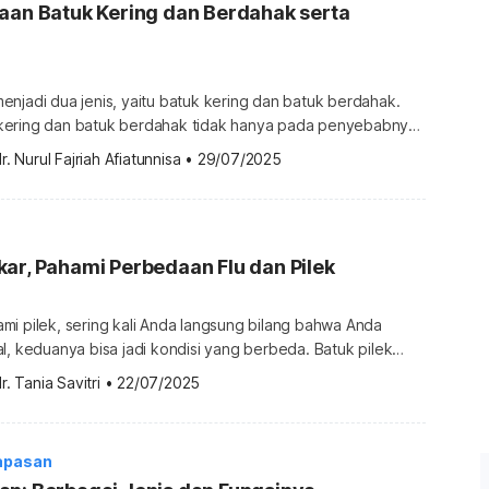
aan Batuk Kering dan Berdahak serta
njadi dua jenis, yaitu batuk kering dan batuk berdahak.
kering dan batuk berdahak tidak hanya pada penyebabnya,
an cara mengobatinya. Lantas, apa perbedaan batuk kering
r. Nurul Fajriah Afiatunnisa
•
29/07/2025
? Yuk, cari tahu jawabannya pada artikel berikut.
batuk kering dan batuk berdahak Perbedaan batuk kering
 dapat dilihat […]
ar, Pahami Perbedaan Flu dan Pilek
mi pilek, sering kali Anda langsung bilang bahwa Anda
l, keduanya bisa jadi kondisi yang berbeda. Batuk pilek
i Anda pasti kena flu, meskipun saat kena influenza Anda
r. Tania Savitri
•
22/07/2025
i batuk dan pilek. Jangan dulu mengernyitkan dahi. Mari
daan flu dan pilek berikut ini. Perbedaan flu dan pilek […]
apasan