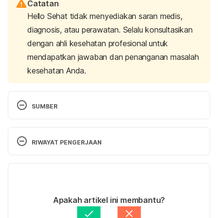
Catatan
Hello Sehat tidak menyediakan saran medis,
diagnosis, atau perawatan. Selalu konsultasikan
dengan ahli kesehatan profesional untuk
mendapatkan jawaban dan penanganan masalah
kesehatan Anda.
SUMBER
How to stop damaging your hair. (n.d). American 
Academy of Dermatology. Retrieved 31 July 2024, 
RIWAYAT PENGERJAAN
from 
https://www.aad.org/public/diseases/hair-
loss/insider/stop-damage
Versi Terbaru
D’Souza, P., & Rathi, S. K. (2015). Shampoo and 
07/08/2024
Conditioners: What a Dermatologist Should Know?. 
Ditulis oleh 
Nabila Azmi
Apakah artikel ini membantu?
Indian Journal of Dermatology
, 60(3), 248–254. 
Ditinjau secara medis oleh
dr. Patricia Lukas 
Goentoro