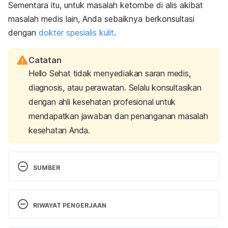
Sementara itu, untuk masalah ketombe di alis akibat
masalah medis lain, Anda sebaiknya berkonsultasi
dengan
dokter spesialis kulit
.
Catatan
Hello Sehat tidak menyediakan saran medis,
diagnosis, atau perawatan. Selalu konsultasikan
dengan ahli kesehatan profesional untuk
mendapatkan jawaban dan penanganan masalah
kesehatan Anda.
SUMBER
Dandruff. Retrieved 27 September 2022, from 
https://www.nhs.uk/conditions/dandruff/
RIWAYAT PENGERJAAN
Seborrheic Dermatitis: What Is It, Diagnosis & 
Versi Terbaru