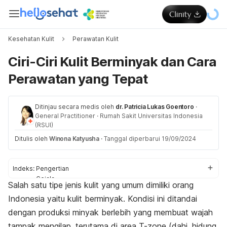
Kesehatan Kulit
Perawatan Kulit
Ciri-Ciri Kulit Berminyak dan Cara
Perawatan yang Tepat
Ditinjau secara medis oleh
dr. Patricia Lukas Goentoro
·
General Practitioner
·
Rumah Sakit Universitas Indonesia
(RSUI)
Ditulis oleh
Winona Katyusha
·
Tanggal diperbarui 19/09/2024
Indeks:
Pengertian
Gejala
Salah satu tipe jenis kulit yang umum dimiliki orang
Penyebab
Indonesia yaitu kulit berminyak. Kondisi ini ditandai
Faktor risiko
Pengobatan
dengan produksi minyak berlebih yang membuat wajah
Pencegahan
tampak mengilap, terutama di area
T-zone
(dahi, hidung,