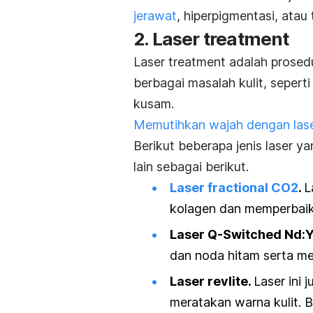
jerawat
, hiperpigmentasi, atau
2.
Laser treatment
Laser treatment
adalah prosed
berbagai masalah kulit, sepert
kusam.
Memutihkan wajah dengan las
Berikut beberapa jenis laser y
lain sebagai berikut.
Laser fractional CO2
.
L
kolagen dan memperbaiki 
Laser Q-Switched Nd:
dan noda hitam serta me
Laser
revlite
.
Laser ini
meratakan warna kulit. 