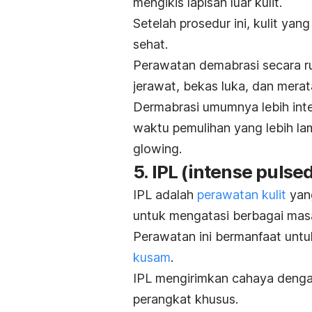
mengikis lapisan luar kulit.
Setelah prosedur ini, kulit yan
sehat.
Perawatan demabrasi secara rut
jerawat, bekas luka, dan merat
Dermabrasi umumnya lebih inte
waktu pemulihan yang lebih lam
glowing
.
5. IPL (
intense pulsed
IPL adalah
perawatan kulit
yang
untuk mengatasi berbagai masal
Perawatan ini bermanfaat untu
kusam
.
IPL mengirimkan cahaya dengan
perangkat khusus.