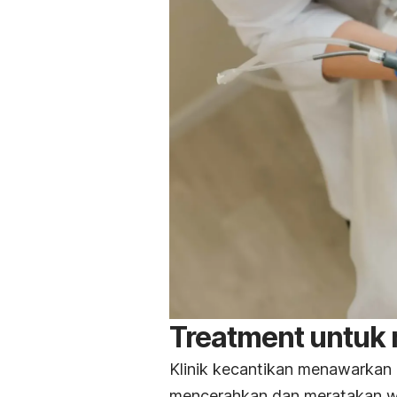
Treatment
untuk
Klinik kecantikan menawarka
mencerahkan dan meratakan wa