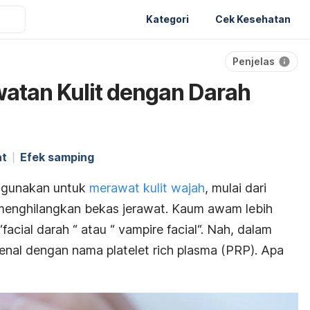
Kategori
Cek Kesehatan
Penjelas
atan Kulit dengan Darah
at
Efek samping
digunakan untuk
merawat kulit wajah
, mulai dari
menghilangkan bekas jerawat. Kaum awam lebih
“
facial
darah “ atau “
vampire facial
“. Nah, dalam
ikenal dengan nama
platelet rich plasma
(PRP). Apa