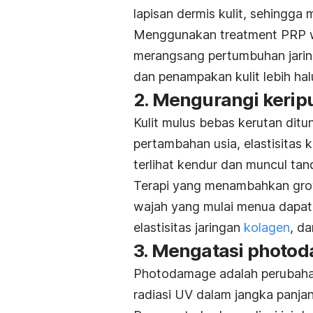
lapisan dermis kulit, sehingg
Menggunakan treatment PRP wa
merangsang pertumbuhan jaringa
dan penampakan kulit lebih hal
2. Mengurangi keripu
Kulit mulus bebas kerutan ditu
pertambahan usia, elastisitas 
terlihat kendur dan muncul ta
Terapi yang menambahkan
gro
wajah yang mulai menua dapat
elastisitas jaringan
kolagen
, da
3. Mengatasi
photo
Photodamage
adalah perubahan
radiasi UV dalam jangka panja