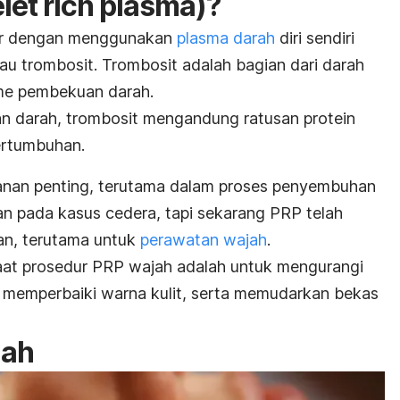
elet rich plasma
)?
ur dengan menggunakan
plasma darah
diri sendiri
tau trombosit. Trombosit adalah bagian dari darah
me pembekuan darah.
n darah, trombosit mengandung ratusan protein
pertumbuhan.
eranan penting, terutama dalam proses penyembuhan
an pada kasus cedera, tapi sekarang PRP telah
kan, terutama untuk
perawatan wajah
.
aat prosedur PRP wajah adalah untuk mengurangi
 memperbaiki warna kulit, serta memudarkan bekas
jah