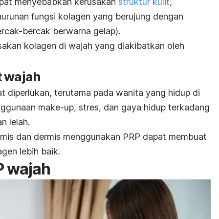
 dapat menyebabkan kerusakan
struktur kulit
,
nurunan fungsi kolagen yang berujung dengan
rcak-bercak berwarna gelap).
kan kolagen di wajah yang diakibatkan oleh
t wajah
 diperlukan, terutama pada wanita yang hidup di
enggunaan
make-up
, stres, dan gaya hidup terkadang
 lelah.
ermis dan dermis menggunakan PRP dapat membuat
agen lebih baik.
P wajah