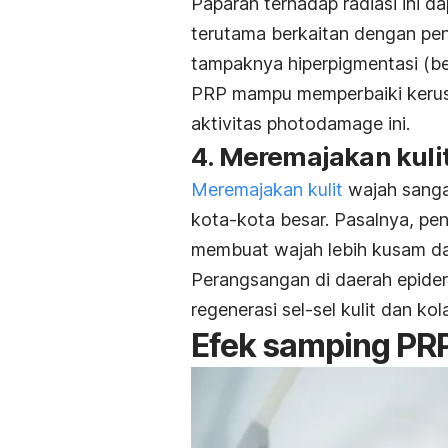
Paparan terhadap radiasi ini
terutama berkaitan dengan pe
tampaknya hiperpigmentasi (be
PRP mampu memperbaiki kerusa
aktivitas
photodamage
ini.
4. Meremajakan kuli
Meremajakan kulit
wajah sangat
kota-kota besar. Pasalnya, p
membuat wajah lebih kusam dan
Perangsangan di daerah epid
regenerasi sel-sel kulit dan kol
Efek samping PR