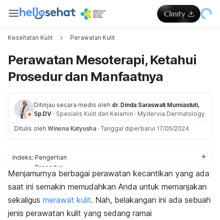
Kesehatan Kulit
Perawatan Kulit
Perawatan Mesoterapi, Ketahui
Prosedur dan Manfaatnya
Ditinjau secara medis oleh
dr. Dinda Saraswati Murniastuti,
Sp.DV
·
Spesialis Kulit dan Kelamin
·
Mydervia Dermatology
Ditulis oleh
Winona Katyusha
·
Tanggal diperbarui 17/05/2024
Indeks:
Pengertian
Prosedur
Menjamurnya berbagai perawatan kecantikan yang ada
Manfaat
saat ini semakin memudahkan Anda untuk memanjakan
Efek samping
sekaligus
merawat kulit
. Nah, belakangan ini ada sebuah
jenis perawatan kulit yang sedang ramai