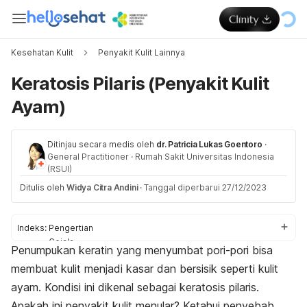
Kesehatan Kulit
Penyakit Kulit Lainnya
Keratosis Pilaris (Penyakit Kulit
Ayam)
Ditinjau secara medis oleh
dr. Patricia Lukas Goentoro
·
General Practitioner
·
Rumah Sakit Universitas Indonesia
(RSUI)
Ditulis oleh
Widya Citra Andini
·
Tanggal diperbarui 27/12/2023
Indeks:
Pengertian
Gejala
Penumpukan keratin yang menyumbat pori-pori bisa
Penyebab
membuat kulit menjadi kasar dan bersisik seperti kulit
Faktor risiko
Diagnosis
ayam. Kondisi ini dikenal sebagai keratosis pilaris.
Pengobatan
Apakah ini penyakit kulit menular? Ketahui penyebab