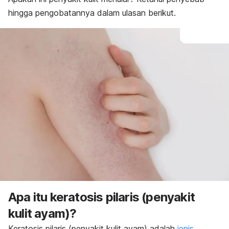
Perawatan rumahan
hingga pengobatannya dalam ulasan berikut.
Apa itu keratosis pilaris (penyakit
kulit ayam)?
Keratosis pilaris (penyakit kulit ayam) adalah
jenis