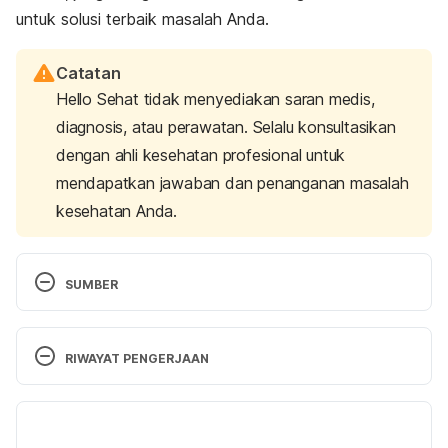
untuk solusi terbaik masalah Anda.
Catatan
Hello Sehat tidak menyediakan saran medis,
diagnosis, atau perawatan. Selalu konsultasikan
dengan ahli kesehatan profesional untuk
mendapatkan jawaban dan penanganan masalah
kesehatan Anda.
SUMBER
Keratosis pilaris – Symptoms and causes. (2022). 
Mayo Clinic. Retrieved 22 December 2023, from
RIWAYAT PENGERJAAN
https://www.mayoclinic.org/diseases-
conditions/keratosis-pilaris/symptoms-causes/syc-
Versi Terbaru
20351149
27/12/2023