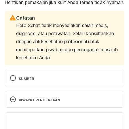
Hentikan pemakaian jika kulit Anda terasa tidak nyaman.
Catatan
Hello Sehat tidak menyediakan saran medis,
diagnosis, atau perawatan. Selalu konsultasikan
dengan ahli kesehatan profesional untuk
mendapatkan jawaban dan penanganan masalah
kesehatan Anda.
SUMBER
5 ways to use petroleum jelly for skin care – 
American Academy of Dermatology Association. 
RIWAYAT PENGERJAAN
(2021). Retrieved 10 June 2021, from 
https://www.aad.org/public/everyday-care/skin-
Versi Terbaru
care-secrets/routine/petroleum-jelly
10/06/2021