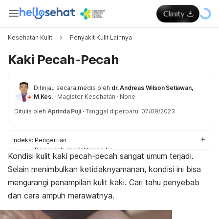
Kesehatan Kulit
Penyakit Kulit Lainnya
Kaki Pecah-Pecah
Ditinjau secara medis oleh
dr. Andreas Wilson Setiawan,
M.Kes.
·
Magister Kesehatan
·
None
Ditulis oleh
Aprinda Puji
·
Tanggal diperbarui 07/09/2023
Indeks:
Pengertian
Penyebab dan faktor risiko
Kondisi kulit kaki pecah-pecah sangat umum terjadi.
Diagnosis
Selain menimbulkan ketidaknyamanan, kondisi ini bisa
Pengobatan
Perawatan di rumah
mengurangi penampilan kulit kaki. Cari tahu penyebab
dan cara ampuh merawatnya.