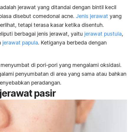
adalah jerawat yang ditandai dengan bintil kecil
biasa disebut
comedonal acne
.
Jenis jerawat
yang
erlihat, tetapi terasa kasar ketika disentuh.
puti berbagai jenis jerawat, yaitu
jerawat pustula
,
n
jerawat papula
. Ketiganya berbeda dengan
menyumbat di pori-pori yang mengalami oksidasi.
ngalami penyumbatan di area yang sama atau bahkan
a menyebabkan peradangan.
jerawat pasir