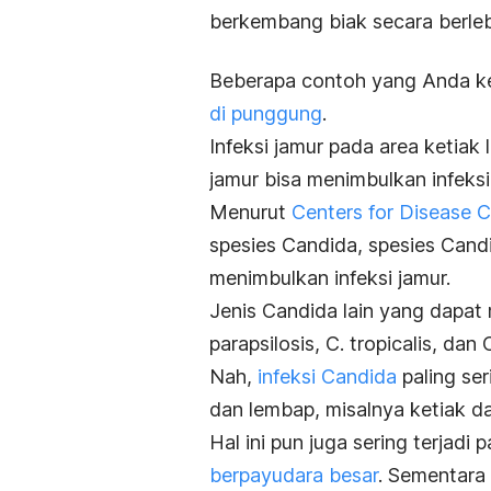
berkembang biak secara berleb
Beberapa contoh yang Anda ke
di punggung
.
Infeksi jamur pada area ketia
jamur bisa menimbulkan infeksi 
Menurut
Centers for Disease C
spesies
Candida
, spesies
Candi
menimbulkan infeksi jamur.
Jenis
Candida
lain yang dapat
parapsilosis
,
C. tropicalis
, dan
C
Nah,
infeksi
Candida
paling se
dan lembap, misalnya ketiak d
Hal ini pun juga sering terjadi
berpayudara besar
. Sementara