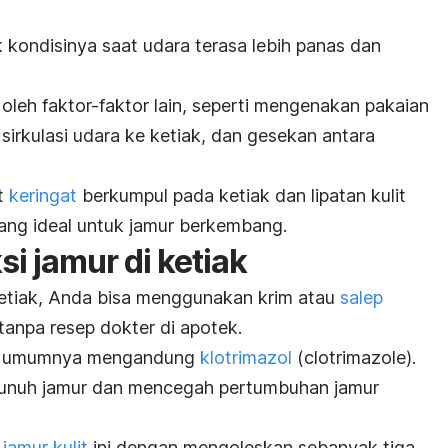
 kondisinya saat udara terasa lebih panas dan
h oleh faktor-faktor lain, seperti mengenakan pakaian
 sirkulasi udara ke ketiak, dan gesekan antara
t
keringat
berkumpul pada ketiak dan lipatan kulit
ang ideal untuk jamur berkembang.
i jamur di ketiak
ketiak, Anda bisa menggunakan krim atau
salep
tanpa resep dokter di apotek.
ang umumnya mengandung
klotrimazol
(
clotrimazole
).
bunuh jamur dan mencegah pertumbuhan jamur
jamur kulit
ini dengan mengoleskan sebanyak tiga