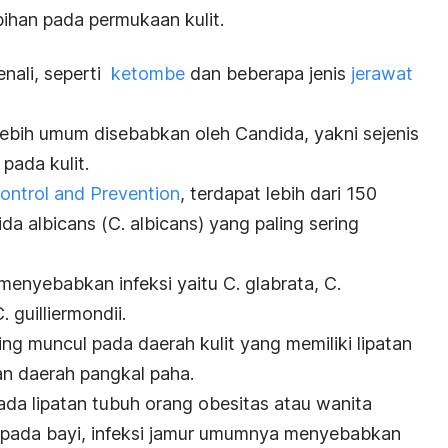
ihan pada permukaan kulit.
nali, seperti
ketombe
dan beberapa jenis
jerawat
k lebih umum disebabkan oleh
Candida
, yakni sejenis
pada kulit.
ontrol and Prevention
, terdapat lebih dari 150
da albicans
(
C. albicans
) yang paling sering
 menyebabkan infeksi yaitu
C. glabrata
,
C.
. guilliermondii
.
ring muncul pada daerah kulit yang memiliki lipatan
an daerah pangkal paha.
 pada lipatan tubuh orang obesitas atau wanita
 pada bayi, infeksi jamur umumnya menyebabkan