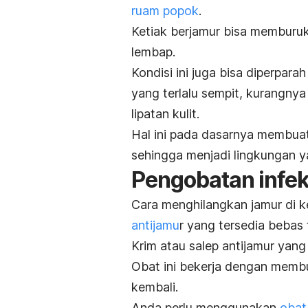
ruam popok
.
Ketiak berjamur bisa memburuk
lembap.
Kondisi ini juga bisa diperpara
yang terlalu sempit, kurangnya
lipatan kulit.
Hal ini pada dasarnya membua
sehingga menjadi lingkungan y
Pengobatan infeks
Cara menghilangkan jamur di 
antijamu
r yang tersedia bebas 
Krim atau salep antijamur y
Obat ini bekerja dengan mem
kembali.
Anda perlu menggunakan
obat 