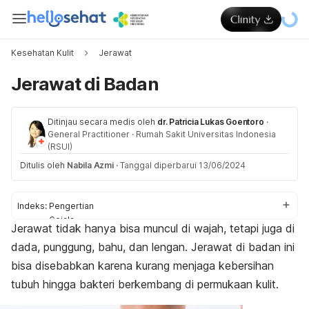
Kesehatan Kulit
Jerawat
Jerawat di Badan
Ditinjau secara medis oleh
dr. Patricia Lukas Goentoro
·
General Practitioner
·
Rumah Sakit Universitas Indonesia
(RSUI)
Ditulis oleh
Nabila Azmi
·
Tanggal diperbarui 13/06/2024
Indeks:
Pengertian
Gejala
Jerawat tidak hanya bisa muncul di wajah, tetapi juga di
Penyebab
dada, punggung, bahu, dan lengan. Jerawat di badan ini
Pengobatan
Perawatan rumahan
bisa disebabkan karena kurang menjaga kebersihan
Pencegahan
tubuh hingga bakteri berkembang di permukaan kulit.