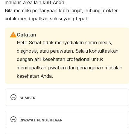
maupun area lain kulit Anda.
Bila memiliki pertanyaan lebih lanjut, hubungi dokter
untuk mendapatkan solusi yang tepat.
Catatan
Hello Sehat tidak menyediakan saran medis,
diagnosis, atau perawatan. Selalu konsultasikan
dengan ahli kesehatan profesional untuk
mendapatkan jawaban dan penanganan masalah
kesehatan Anda.
SUMBER
Clarke, K., Dew, T., Watson, R., Farrar, M., Osman, 
J., & Nicolaou, A. et al. (2016). Green tea catechins 
RIWAYAT PENGERJAAN
and their metabolites in human skin before and 
after exposure to ultraviolet radiation. 
The Journal 
Versi Terbaru