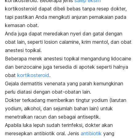
kortikosteroid. Beberapa jenis
salep eksim
kortikosteroid dapat dibeli bebas tanpa resep dokter,
tapi pastikan Anda mengikuti anjuran pemakaian pada
kemasan obat.
Anda juga dapat meredakan nyeri dan gatal dengan
obat lain, seperti losion
calamine
, krim mentol, dan obat
anestesi topikal.
Beberapa merek anestesi topikal mengandung
lidocaine
dan
benzocaine
juga tersedia di apotek seperti halnya
obat
kortikosteroid
.
Gejala dermatitis venenata yang parah kemungkinan
perlu diatasi dengan obat-obatan lain.
Dokter terkadang memberikan tingtur yodium (larutan
yodium, alkohol, dan sejumlah bahan lain) untuk
menetralkan racun dan sebagai antiseptik.
Apabila luka lepuh sudah terinfeksi, dokter akan
meresepkan antibiotik oral. Jenis
antibiotik
yang