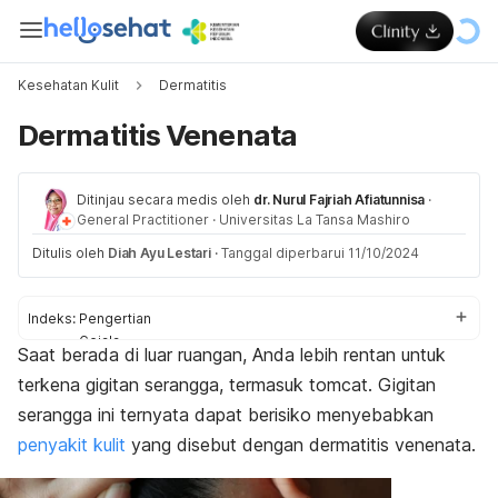
Kesehatan Kulit
Dermatitis
Dermatitis Venenata
Ditinjau secara medis oleh
dr. Nurul Fajriah Afiatunnisa
·
General Practitioner
·
Universitas La Tansa Mashiro
Ditulis oleh
Diah Ayu Lestari
·
Tanggal diperbarui 11/10/2024
Indeks:
Pengertian
Gejala
Saat berada di luar ruangan, Anda lebih rentan untuk
Penyebab
terkena gigitan serangga, termasuk tomcat. Gigitan
Diagnosis
Pengobatan
serangga ini ternyata dapat berisiko menyebabkan
Pencegahan
penyakit kulit
yang disebut dengan dermatitis venenata.