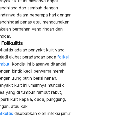
nyakit kulit ini biasanya dapat
enghilang dan sembuh dengan
endirinya dalam beberapa hari dengan
enghindari panas atau menggunakan
akaian berbahan yang ringan dan
nggar.
 Folikulitis
likulitis adalah penyakit kulit yang
erjadi akibat peradangan pada
folikel
ambut
. Kondisi ini biasanya ditandai
engan
bintik kecil berwarna merah
ngan ujung putih berisi nanah.
nyakit kulit ini umumnya muncul di
rea yang di tumbuh rambut rabut,
perti kulit kepala, dada, punggung,
ngan, atau kaki.
likulitis
disebabkan oleh infeksi jamur