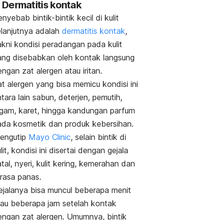
. Dermatitis kontak
nyebab bintik-bintik kecil di kulit
elanjutnya adalah
dermatitis kontak
,
akni kondisi peradangan pada kulit
ang disebabkan oleh kontak langsung
ngan zat alergen atau iritan.
t alergen yang bisa memicu kondisi ini
tara lain sabun, deterjen, pemutih,
ogam, karet, hingga kandungan parfum
ada kosmetik dan produk kebersihan.
engutip
Mayo Clinic
, selain bintik di
lit, kondisi ini disertai dengan gejala
tal, nyeri, kulit kering, kemerahan dan
erasa panas.
ejalanya bisa muncul beberapa menit
tau beberapa jam setelah kontak
engan zat alergen. Umumnya, bintik