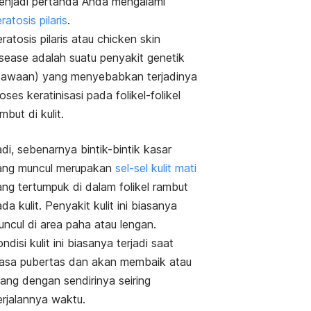
enjadi pertanda Anda mengalami
ratosis pilaris
.
ratosis pilaris atau
chicken skin
isease
adalah suatu penyakit genetik
bawaan) yang menyebabkan terjadinya
oses keratinisasi pada folikel-folikel
mbut di kulit.
di, sebenarnya bintik-bintik kasar
ang muncul merupakan
sel-sel kulit mati
ang tertumpuk di dalam folikel rambut
da kulit. Penyakit kulit ini biasanya
ncul di area paha atau lengan.
ndisi kulit ini biasanya terjadi saat
asa pubertas dan akan membaik atau
lang dengan sendirinya seiring
erjalannya waktu.