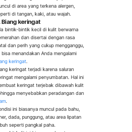
ncul di area yang terkena alergen,
perti di tangan, kaki, atau wajah.
. Biang keringat
la bintik-bintik kecil di kulit berwarna
emerahan dan disertai dengan rasa
atal dan perih yang cukup mengganggu,
ni bisa menandakan Anda mengalami
ang keringat
.
ang keringat
terjadi karena saluran
eringat mengalami penyumbatan. Hal ini
embuat keringat terjebak dibawah kulit
ehingga menyebabkan peradangan dan
uam
.
ondisi ini biasanya muncul pada bahu,
her, dada, punggung, atau area lipatan
ubuh seperti pangkal paha.