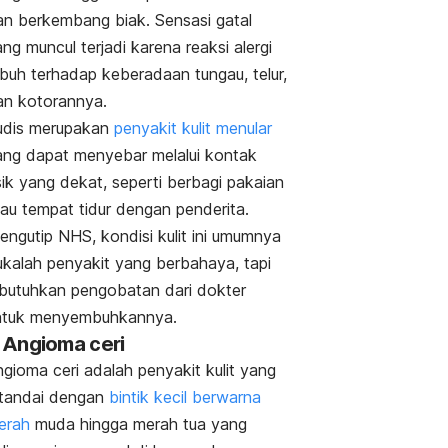
an berkembang biak. Sensasi gatal
ng muncul terjadi karena reaksi alergi
ubuh terhadap keberadaan tungau, telur,
an kotorannya.
udis merupakan
penyakit kulit menular
ang dapat menyebar melalui kontak
sik yang dekat, seperti berbagi pakaian
tau tempat tidur dengan penderita.
engutip NHS, kondisi kulit ini umumnya
ukalah penyakit yang berbahaya, tapi
ibutuhkan pengobatan dari dokter
ntuk menyembuhkannya.
. Angioma ceri
ngioma ceri
adalah penyakit kulit yang
itandai dengan
bintik kecil berwarna
erah
muda hingga merah tua yang