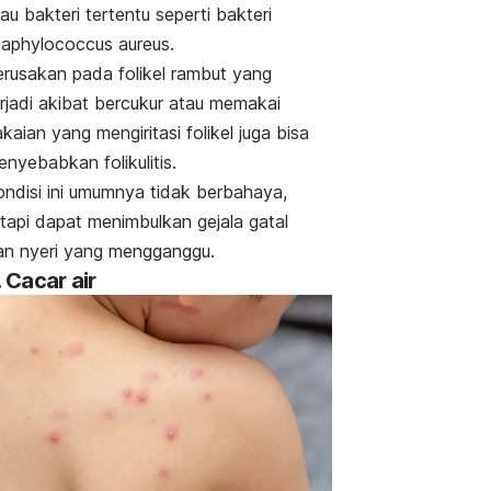
au bakteri tertentu seperti bakteri
taphylococcus aureus
.
erusakan pada folikel rambut yang
erjadi akibat bercukur atau memakai
kaian yang mengiritasi folikel juga bisa
nyebabkan folikulitis.
ondisi ini umumnya tidak berbahaya,
etapi dapat menimbulkan gejala gatal
an nyeri yang mengganggu.
. Cacar air