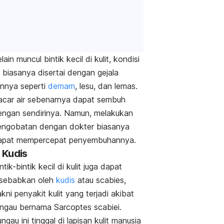
lain muncul bintik kecil di kulit, kondisi
i biasanya disertai dengan gejala
innya seperti
demam
, lesu, dan lemas.
acar air sebenarnya dapat sembuh
engan sendirinya. Namun, melakukan
engobatan dengan dokter biasanya
apat mempercepat penyembuhannya.
. Kudis
ntik-bintik kecil di kulit juga dapat
isebabkan oleh
kudis
atau
scabies
,
kni penyakit kulit yang terjadi akibat
ungau bernama
Sarcoptes scabiei
.
ngau ini tinggal di lapisan kulit manusia