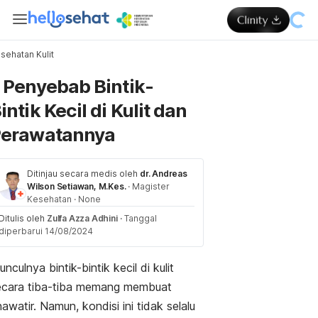
sehatan Kulit
Memuat...
 Penyebab Bintik-
intik Kecil di Kulit dan
erawatannya
Ditinjau secara medis oleh
dr. Andreas
Wilson Setiawan, M.Kes.
·
Magister
Kesehatan
·
None
Ditulis oleh
Zulfa Azza Adhini
·
Tanggal
diperbarui 14/08/2024
nculnya bintik-bintik kecil di kulit
ecara tiba-tiba memang membuat
awatir. Namun, kondisi ini tidak selalu