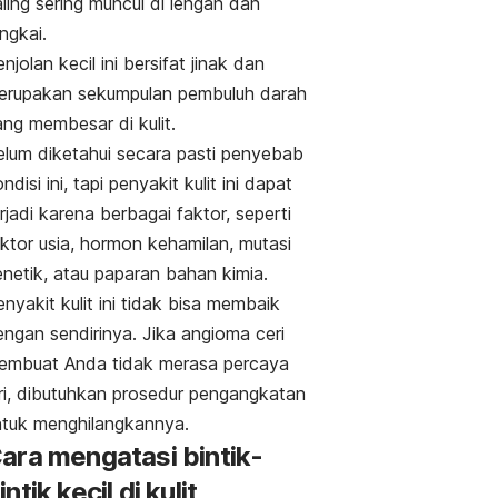
ling sering muncul di lengan dan
ngkai.
njolan kecil ini bersifat jinak dan
erupakan sekumpulan pembuluh darah
ang membesar di kulit.
elum diketahui secara pasti penyebab
ndisi ini, tapi penyakit kulit ini dapat
rjadi karena berbagai faktor, seperti
ktor usia, hormon kehamilan, mutasi
enetik, atau paparan bahan kimia.
nyakit kulit ini tidak bisa membaik
engan sendirinya. Jika angioma ceri
embuat Anda tidak merasa percaya
iri, dibutuhkan prosedur pengangkatan
ntuk menghilangkannya.
ara mengatasi bintik-
intik kecil di kulit