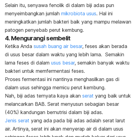
Selain itu, senyawa fenolik di dalam biji adas pun
menyeimbangkan jumlah
mikrobiota usus
.
Hal ini
meningkatkan jumlah bakteri baik yang mampu melawan
patogen penyebab perut kembung.
4. Mengurangi sembelit
Ketika Anda
susah buang air besar
, feses akan berada
di usus besar dalam waktu yang lebih lama.
Semakin
lama feses di dalam
usus besar
, semakin banyak waktu
bakteri untuk memfermentasi feses.
Proses fermentasi ini nantinya menghasilkan gas di
dalam usus sehingga memicu perut kembung.
Nah, biji adas ternyata kaya akan
serat
yang baik untuk
melancarkan BAB. Serat menyusun sebagian besar
(40%) kandungan bernutrisi dalam biji adas.
Jenis serat
yang ada pada biji adas adalah serat larut
air. Artinya, serat ini akan menyerap air di dalam usus
sehingga feses lebih lunak dan mudah keluar dari usus.