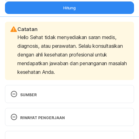
Hitung
Catatan
Hello Sehat tidak menyediakan saran medis,
diagnosis, atau perawatan. Selalu konsultasikan
dengan ahli kesehatan profesional untuk
mendapatkan jawaban dan penanganan masalah
kesehatan Anda.
SUMBER
Peritonitis. (2020). Mayo Clinic. Retrieved 14 
January 2021, from 
RIWAYAT PENGERJAAN
http://www.mayoclinic.org/diseases-
conditions/peritonitis/basics/definition/con-
Versi Terbaru
20032165.