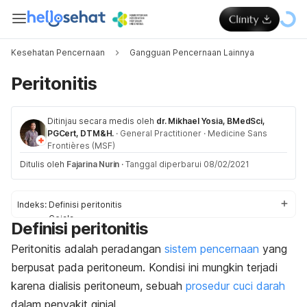
Kesehatan Pencernaan
Gangguan Pencernaan Lainnya
Peritonitis
Ditinjau secara medis oleh
dr. Mikhael Yosia, BMedSci,
PGCert, DTM&H.
·
General Practitioner
·
Medicine Sans
Frontières (MSF)
Ditulis oleh
Fajarina Nurin
·
Tanggal diperbarui 08/02/2021
Indeks:
Definisi peritonitis
Gejala
Definisi peritonitis
Penyebab dan faktor risiko
Diagnosis
Peritonitis adalah peradangan
sistem pencernaan
yang
Pengobatan
berpusat pada peritoneum.
Kondisi ini mungkin terjadi
Pengobatan di rumah
karena dialisis peritoneum, sebuah
prosedur cuci darah
dalam penyakit ginjal.