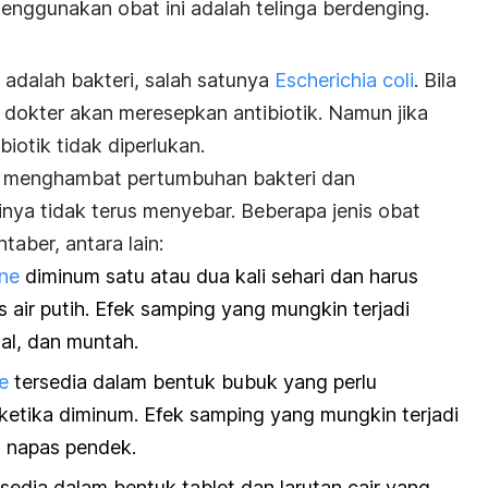
enggunakan obat ini adalah telinga berdenging.
adalah bakteri, salah satunya
Escherichia coli
. Bila
dokter akan meresepkan antibiotik. Namun jika
iotik tidak diperlukan.
ra menghambat pertumbuhan bakteri dan
ya tidak terus menyebar. Beberapa jenis obat
taber, antara lain:
ne
diminum satu atau dua kali sehari dan harus
 air putih. Efek samping yang mungkin terjadi
ual, dan muntah.
e
tersedia dalam bentuk bubuk yang perlu
ketika diminum. Efek samping yang mungkin terjadi
n napas pendek.
sedia dalam bentuk tablet dan larutan cair yang