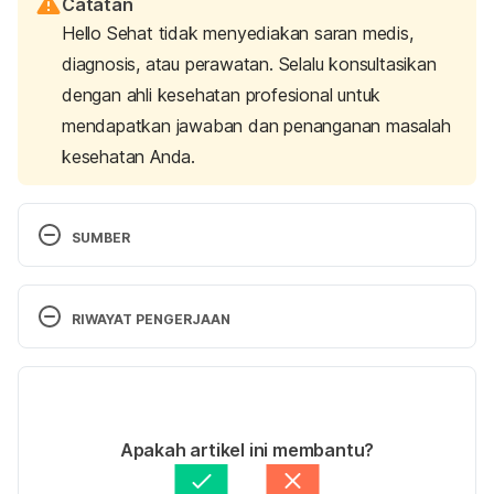
Catatan
Hello Sehat tidak menyediakan saran medis,
diagnosis, atau perawatan. Selalu konsultasikan
dengan ahli kesehatan profesional untuk
mendapatkan jawaban dan penanganan masalah
kesehatan Anda.
SUMBER
Images: Restaurant Business Magazines. 
[Accessed on March 20th, 2020]
RIWAYAT PENGERJAAN
A Rare Case of Gangrenous Appendicitis by Eggs 
Versi Terbaru
of Taenia Species 
https://www.ncbi.nlm.nih.gov/pubmed/24505193
. 
29/01/2021
Accessed November 17, 2016.
Ditulis oleh 
Adinda Rudystina
Apakah artikel ini membantu?
Ditinjau secara medis oleh
dr. Tania Savitri
Can Spicy Food Cause Your Appendix to Burst? 
Diperbarui oleh: 
Abduraafi Andrian