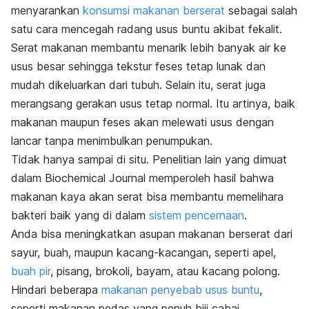
menyarankan
konsumsi makanan berserat
sebagai salah
satu cara mencegah radang usus buntu akibat fekalit.
Serat makanan membantu menarik lebih banyak air ke
usus besar sehingga tekstur feses tetap lunak dan
mudah dikeluarkan dari tubuh. Selain itu, serat juga
merangsang gerakan usus tetap normal. Itu artinya, baik
makanan maupun feses akan melewati usus dengan
lancar tanpa menimbulkan penumpukan.
Tidak hanya sampai di situ. Penelitian lain yang dimuat
dalam
Biochemical Journal
memperoleh hasil bahwa
makanan kaya akan serat bisa membantu memelihara
bakteri baik yang di dalam
sistem pencernaan
.
Anda bisa meningkatkan asupan makanan berserat dari
sayur, buah, maupun kacang-kacangan, seperti apel,
buah pir
, pisang, brokoli, bayam, atau kacang polong.
Hindari beberapa
makanan penyebab usus buntu
,
seperti makanan pedas yang penuh biji cabai.