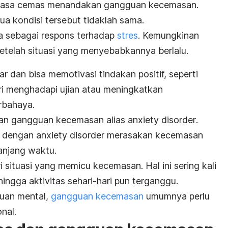
 rasa cemas menandakan gangguan kecemasan.
ua kondisi tersebut tidaklah sama.
a sebagai respons terhadap
stres
. Kemungkinan
 setelah situasi yang menyebabkannya berlalu.
 dan bisa memotivasi tindakan positif, seperti
ri menghadapi ujian atau meningkatkan
rbahaya.
gan gangguan kecemasan alias
anxiety disorder
.
g dengan
anxiety disorder
merasakan kecemasan
anjang waktu.
situasi yang memicu kecemasan. Hal ini sering kali
hingga aktivitas sehari-hari pun terganggu.
guan mental,
gangguan kecemasan
umumnya perlu
nal.