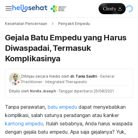
Kesehatan Pencernaan
Penyakit Empedu
Gejala Batu Empedu yang Harus
Diwaspadai, Termasuk
Komplikasinya
Ditinjau secara medis oleh
dr. Tania Savitri
·
General
Practitioner
·
Integrated Therapeutic
Ditulis oleh
Novita Joseph
·
Tanggal diperbarui 25/08/2021
Tanpa perawatan,
batu empedu
dapat menyebabkan
komplikasi, salah satunya peradangan atau kanker
kantong empedu
. Itulah sebabnya, Anda harus waspada
dengan gejala batu empedu. Apa saja gejalanya? Yuk,