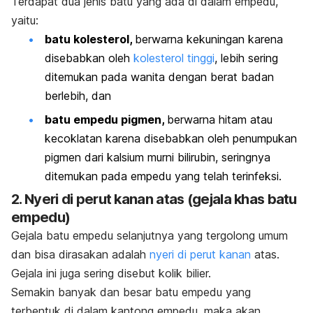
Terdapat dua jenis batu yang ada di dalam empedu,
yaitu:
batu kolesterol,
berwarna kekuningan karena
disebabkan oleh
kolesterol tinggi
, lebih sering
ditemukan pada wanita dengan berat badan
berlebih, dan
batu empedu pigmen,
berwarna hitam atau
kecoklatan karena disebabkan oleh penumpukan
pigmen dari kalsium murni bilirubin, seringnya
ditemukan pada empedu yang telah terinfeksi.
2. Nyeri di perut kanan atas (gejala khas batu
empedu)
Gejala batu empedu selanjutnya yang tergolong umum
dan bisa dirasakan adalah
nyeri di perut kanan
atas.
Gejala ini juga sering disebut
kolik bilier.
Semakin banyak dan besar batu empedu
yang
terbentuk di dalam kantong empedu, maka akan