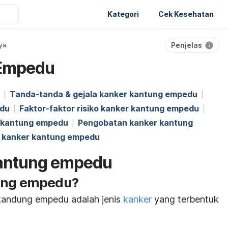
Kategori
Cek Kesehatan
Penjelas
ya
 Empedu
Tanda-tanda & gejala kanker kantung empedu
edu
Faktor-faktor risiko kanker kantung empedu
r kantung empedu
Pengobatan kanker kantung
 kanker kantung empedu
kantung empedu
tung empedu?
kandung empedu adalah jenis
kanker
yang terbentuk