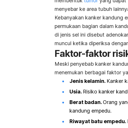
membentuk
tumor
yang dapat 
menyebar ke area tubuh lainny
Kebanyakan kanker kandung emp
permukaan bagian dalam kand
di jenis sel ini disebut adenok
muncul ketika diperiksa denga
Faktor-faktor ri
Meski penyebab kanker kandung
menemukan berbagai faktor yan
Jenis kelamin.
Kanker k
Usia.
Risiko kanker kan
Berat badan.
Orang yan
kandung empedu.
Riwayat batu empedu.