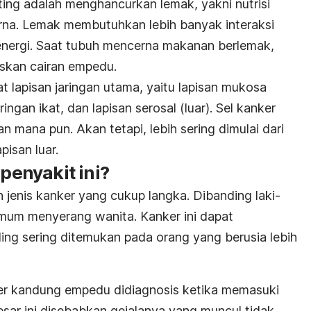
ing adalah menghancurkan lemak, yakni nutrisi
erna. Lemak membutuhkan lebih banyak interaksi
energi. Saat tubuh mencerna makanan berlemak,
kan cairan empedu.
t lapisan jaringan utama, yaitu lapisan mukosa
ringan ikat, dan lapisan serosal (luar). Sel kanker
n mana pun. Akan tetapi, lebih sering dimulai dari
pisan luar.
enyakit ini?
jenis kanker yang cukup langka. Dibanding laki-
h umum menyerang wanita. Kanker ini dapat
ling sering ditemukan pada orang yang berusia lebih
r kandung empedu didiagnosis ketika memasuki
esar ini disebabkan gejalanya yang muncul tidak