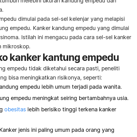
tumbuh melebihi ukuran kandung empedu dan
a.
edu dimulai pada sel-sel kelenjar yang melapisi
ung empedu. Kanker kandung empedu yang dimulai
arsinoma. Istilah ini mengacu pada cara sel-sel kanker
n mikroskop.
siko kanker kantung empedu
 empedu tidak diketahui secara pasti, peneliti
g bisa meningkatkan risikonya, seperti:
andung empedu lebih umum terjadi pada wanita.
dung empedu meningkat seiring bertambahnya usia.
g
obesitas
lebih berisiko tinggi terkena kanker
Kanker jenis ini paling umum pada orang yang