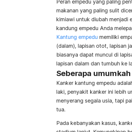
Peran empedu yang paling pent
makanan yang paling sulit dic
kimiawi untuk diubah menjadi 
kandung empedu Anda melepas
Kantung empedu
memiliki empa
(dalam), lapisan otot, lapisan ja
biasanya dapat muncul di lapisa
lapisan dalam dan tumbuh ke la
Seberapa umumkah p
Kanker kantung empedu adalah 
laki, penyakit kanker ini lebi
menyerang segala usia, tapi pa
tua.
Pada kebanyakan kasus, kanke
stadium lanjut. Kemungkinan b