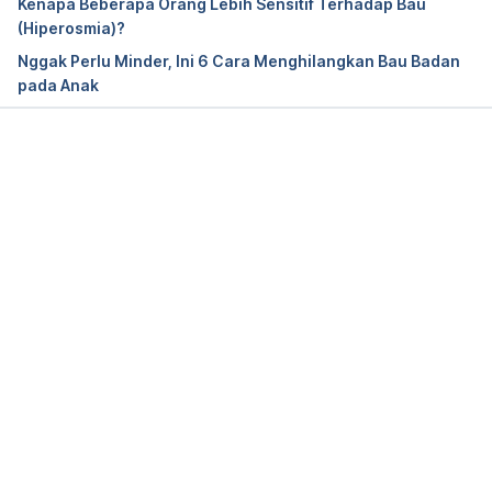
Kenapa Beberapa Orang Lebih Sensitif Terhadap Bau
(Hiperosmia)?
Trimethylaminuria. (2020, October 21). Retrieved 
Nggak Perlu Minder, Ini 6 Cara Menghilangkan Bau Badan
January 14, 2022, from 
pada Anak
https://rarediseases.org/rare-
diseases/trimethylaminuria/
Memuat...