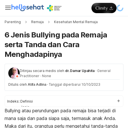
Parenting
Remaja
Kesehatan Mental Remaja
6 Jenis Bullying pada Remaja
serta Tanda dan Cara
Menghadapinya
Ditinjau secara medis oleh
dr. Damar Upahita
·
General
Practitioner
·
None
Ditulis oleh
Atifa Adlina
·
Tanggal diperbarui 10/10/2023
Indeks:
Definisi
Jenis
Bullying
atau perundungan pada remaja bisa terjadi di
Tanda
mana saja dan pada siapa saja, termasuk anak Anda.
Cara menghadapi
Maka dari itu, orangtua perlu mengetahui tanda-tanda