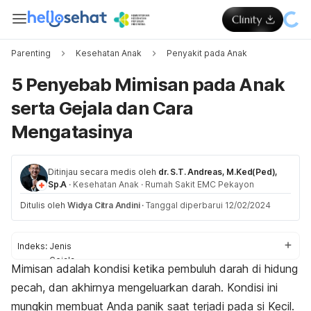
Parenting
Kesehatan Anak
Penyakit pada Anak
5 Penyebab Mimisan pada Anak
serta Gejala dan Cara
Mengatasinya
Ditinjau secara medis oleh
dr. S.T. Andreas, M.Ked(Ped),
Sp.A
·
Kesehatan Anak
·
Rumah Sakit EMC Pekayon
Ditulis oleh
Widya Citra Andini
·
Tanggal diperbarui 12/02/2024
Indeks:
Jenis
Gejala
Mimisan adalah kondisi ketika pembuluh darah di hidung
Penyebab
pecah, dan akhirnya mengeluarkan darah. Kondisi ini
Pengobatan
Pencegahan
mungkin membuat Anda panik saat terjadi pada si Kecil.