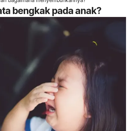
adi dan bagaimana menyembuhkannya?
ta bengkak pada anak?