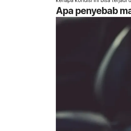
kenapa kondisi ini bisa terj
Apa penyebab ma