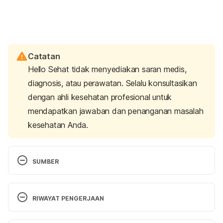
Catatan
Hello Sehat tidak menyediakan saran medis,
diagnosis, atau perawatan. Selalu konsultasikan
dengan ahli kesehatan profesional untuk
mendapatkan jawaban dan penanganan masalah
kesehatan Anda.
SUMBER
AHA. 2020. Symptoms of Heart Valve Problems. 
Retrieved 23 December 2020, from 
RIWAYAT PENGERJAAN
https://www.heart.org/en/health-topics/heart-
valve-problems-and-disease/heart-valve-disease-
Versi Terbaru