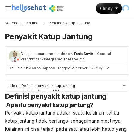
Kesehatan Jantung
Kelainan Katup Jantung
Penyakit Katup Jantung
Ditinjau secara medis oleh
dr. Tania Savitri
·
General
Practitioner
·
Integrated Therapeutic
Ditulis oleh
Annisa Hapsari
·
Tanggal diperbarui 25/10/2021
Indeks:
Definisi penyakit katup jantung
Jenis-jenis penyakit katup jantung
Definisi penyakit katup jantung
Tanda & gejala penyakit katup jantung
Apa itu penyakit katup jantung?
Penyebab & faktor risiko penyakit katup jantung
Diagnosis & pengobatan penyakit katup jantung
Penyakit katup jantung adalah suatu kelainan ketika
Pengobatan di rumah untuk penyakit katup jantung
katup jantung tidak berfungsi sebagaimana mestinya.
Komplikasi penyakit katup jantung
Kelainan ini bisa terjadi pada satu atau lebih katup yang