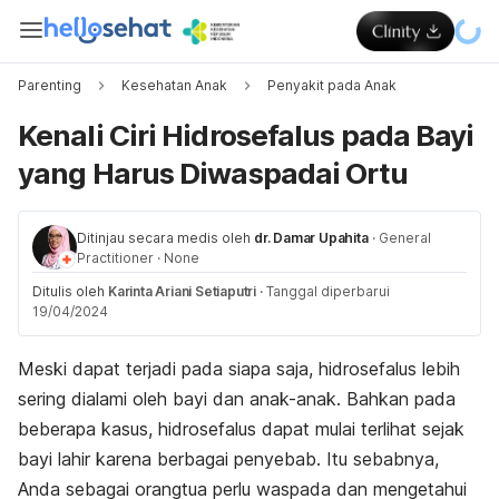
Parenting
Kesehatan Anak
Penyakit pada Anak
Kenali Ciri Hidrosefalus pada Bayi
yang Harus Diwaspadai Ortu
Ditinjau secara medis oleh
dr. Damar Upahita
·
General
Practitioner
·
None
Ditulis oleh
Karinta Ariani Setiaputri
·
Tanggal diperbarui
19/04/2024
Meski dapat terjadi pada siapa saja, hidrosefalus lebih
sering dialami oleh bayi dan anak-anak. Bahkan pada
beberapa kasus, hidrosefalus dapat mulai terlihat sejak
bayi lahir karena berbagai penyebab. Itu sebabnya,
Anda sebagai orangtua perlu waspada dan mengetahui