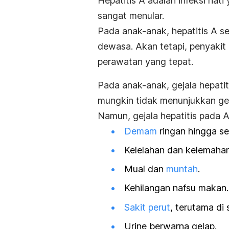
Hepatitis A adalah infeksi hat
sangat menular.
Pada anak-anak, hepatitis A se
dewasa. Akan tetapi, penyakit
perawatan yang tepat.
Pada anak-anak, gejala hepatit
mungkin tidak menunjukkan gej
Namun, gejala hepatitis pada A
Demam
ringan hingga s
Kelelahan dan kelemahan
Mual dan
muntah
.
Kehilangan nafsu makan.
Sakit perut
, terutama di 
Urine berwarna gelap.