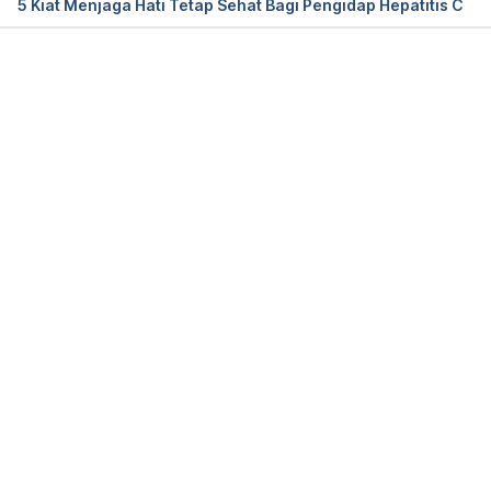
5 Kiat Menjaga Hati Tetap Sehat Bagi Pengidap Hepatitis C
[Accessed 16 March 2020].
Memuat...