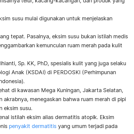
misalnya telur, kacang-kacangan, dan produk yang
eksim susu mulai digunakan untuk menjelaskan
ng tepat. Pasalnya, eksim susu bukan istilah medis
enggambarkan kemunculan ruam merah pada kulit
Prihianti, Sp. KK, PhD, spesialis kulit yang juga selaku
ologi Anak (KSDAI) di PERDOSKI (Perhimpunan
Indonesia).
 Sehat di kawasan Mega Kuningan, Jakarta Selatan,
ilan akrabnya, menegaskan bahwa ruam merah di pipi
n eksim susu.
l istilah eksim alias dermatitis atopik. Eksim
enis
penyakit dermatitis
yang umum terjadi pada