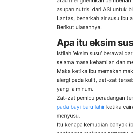
atau menghentikan pemberian 
asupan nutrisi dari ASI untuk
Lantas, benarkah air susu ibu 
Berikut ulasannya.
Apa itu eksim su
Istilah ‘eksim susu’ berawal 
selama masa kehamilan dan me
Maka ketika ibu memakan mak
alergi pada kulit, zat-zat ters
yang ia minum.
Zat-zat pemicu peradangan te
pada bayi baru lahir
ketika cai
menyusu.
Itu kenapa kemudian banyak ib