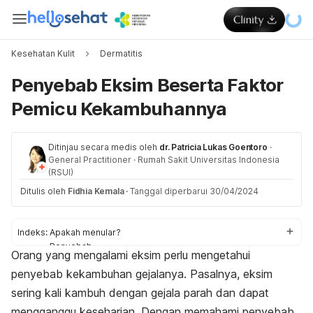
Kesehatan Kulit
Dermatitis
Penyebab Eksim Beserta Faktor
Pemicu Kekambuhannya
Ditinjau secara medis oleh
dr. Patricia Lukas Goentoro
·
General Practitioner
·
Rumah Sakit Universitas Indonesia
(RSUI)
Ditulis oleh
Fidhia Kemala
·
Tanggal diperbarui 30/04/2024
Indeks:
Apakah menular?
Penyebab
Orang yang mengalami eksim perlu mengetahui
Faktor risiko
penyebab kekambuhan gejalanya. Pasalnya, eksim
sering kali kambuh dengan gejala parah dan dapat
mengganggu keseharian. Dengan memahami penyebab