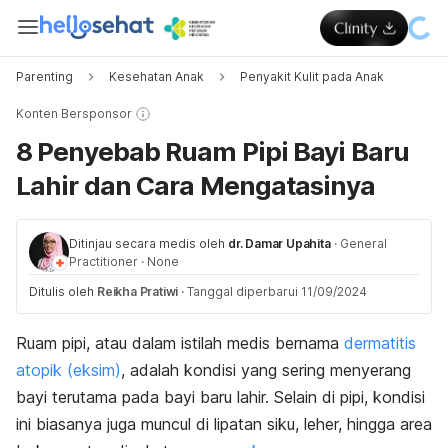
Parenting
Kesehatan Anak
Penyakit Kulit pada Anak
Konten Bersponsor
8 Penyebab Ruam Pipi Bayi Baru
Lahir dan Cara Mengatasinya
Ditinjau secara medis oleh
dr. Damar Upahita
·
General
Practitioner
·
None
Ditulis oleh
Reikha Pratiwi
·
Tanggal diperbarui 11/09/2024
Ruam pipi, atau dalam istilah medis bernama
dermatitis
atopik (eksim)
, adalah kondisi yang sering menyerang
bayi terutama pada bayi baru lahir.
Selain di pipi, kondisi
ini biasanya juga muncul di lipatan siku, leher, hingga area