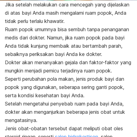
Jika setelah melakukan cara mencegah yang dijelaskan
di atas bayi Anda masih mengalami ruam popok, Anda
tidak perlu terlalu khawatir.
Ruam popok umumnya bisa sembuh tanpa penanganan
medis dari dokter.
Namun, jika ruam popok pada bayi
Anda tidak kunjung membaik atau bertambah parah,
sebaiknya periksakan bayi Anda ke dokter.
Dokter akan menanyakan gejala dan faktor-faktor yang
mungkin menjadi pemicu terjadinya ruam popok.
Seperti perubahan pola makan, jenis produk bayi dan
popok yang digunakan, seberapa sering ganti popok,
serta kondisi kesehatan bayi Anda.
Setelah mengetahui penyebab ruam pada bayi Anda,
dokter akan menganjurkan beberapa jenis obat untuk
mengatasinya.
Jenis obat-obatan tersebut dapat meliputi obat oles
steroid ringan, seperti
salep hidrokortison
, salep