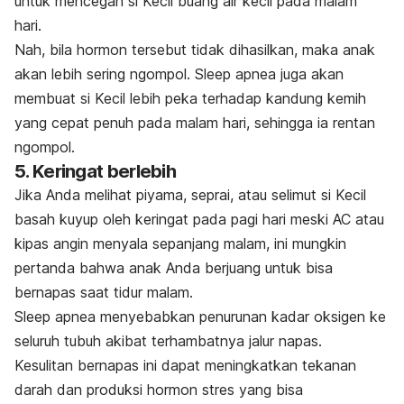
untuk mencegah si Kecil buang air kecil pada malam
hari.
Nah, bila hormon tersebut tidak dihasilkan, maka anak
akan lebih sering
ngompol
.
S
leep apnea
juga akan
membuat si Kecil lebih peka terhadap kandung kemih
yang cepat penuh pada malam hari, sehingga ia rentan
ngompol
.
5. Keringat berlebih
Jika Anda melihat piyama, seprai, atau selimut si Kecil
basah kuyup oleh keringat pada pagi hari meski AC atau
kipas angin menyala sepanjang malam, ini mungkin
pertanda bahwa anak Anda berjuang untuk bisa
bernapas saat tidur malam.
Sleep apnea
menyebabkan penurunan kadar oksigen ke
seluruh tubuh akibat terhambatnya jalur napas.
Kesulitan bernapas ini dapat meningkatkan tekanan
darah dan produksi hormon stres yang bisa