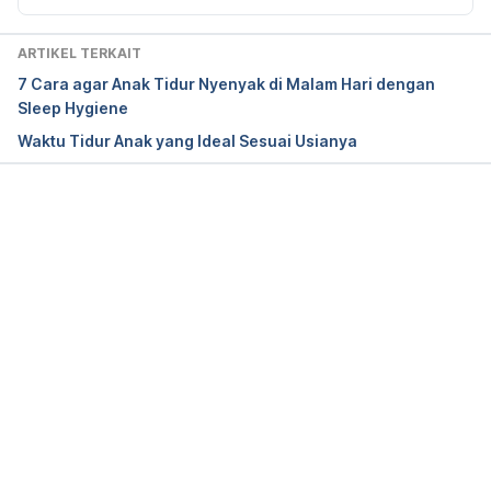
Pediatric obstructive sleep apnea. (2023). 
Retrieved 10 November 2023, from 
ARTIKEL TERKAIT
https://www.mayoclinic.org/diseases-
7 Cara agar Anak Tidur Nyenyak di Malam Hari dengan
conditions/pediatric-sleep-apnea/symptoms-
Sleep Hygiene
causes/syc-20376196
Waktu Tidur Anak yang Ideal Sesuai Usianya
Obstructive Sleep Apnea (for Parents) – Nemours 
KidsHealth. (2021). Retrieved 10 November 2023, 
from 
https://kidshealth.org/en/parents/apnea.html
Memuat...
professional, C. C. medical. (n.d.). Is It Sleep 
Apnea? Retrieved 10 November 2023, from 
https://my.clevelandclinic.org/health/diseases/1431
2-obstructive-sleep-apnea-in-children
(N.d.). Retrieved 10 November 2023, from 
https://www.rch.org.au/kidsinfo/fact_sheets/childh
ood_obstructive_sleep_apnoea_osa/