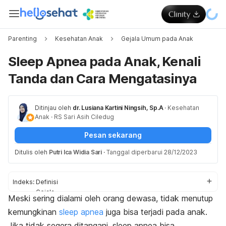
Parenting
Kesehatan Anak
Gejala Umum pada Anak
Sleep Apnea pada Anak, Kenali
Tanda dan Cara Mengatasinya
Ditinjau oleh
dr. Lusiana Kartini Ningsih, Sp.A
·
Kesehatan
Anak
·
RS Sari Asih Ciledug
Pesan sekarang
Ditulis oleh
Putri Ica Widia Sari
·
Tanggal diperbarui 28/12/2023
Indeks:
Definisi
Gejala
Meski
sering dialami oleh orang dewasa, tidak menutup
Penyebab
kemungkinan
sleep apnea
juga bisa terjadi pada anak.
Faktor risiko
Pengobatan
Jika tidak segera ditangani,
sleep apnea
bisa