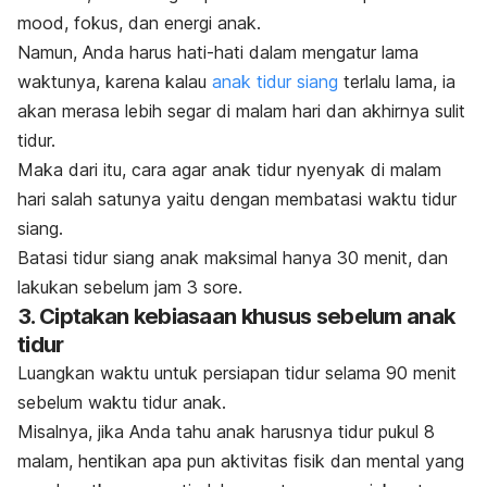
mood
, fokus, dan energi anak.
Namun, Anda harus hati-hati dalam mengatur lama
waktunya, karena kalau
anak tidur siang
terlalu lama, ia
akan merasa lebih segar di malam hari dan akhirnya sulit
tidur.
Maka dari itu, cara agar anak tidur nyenyak di malam
hari salah satunya yaitu dengan membatasi waktu tidur
siang.
Batasi tidur siang anak maksimal hanya 30 menit, dan
lakukan sebelum jam 3 sore.
3. Ciptakan kebiasaan khusus sebelum anak
tidur
Luangkan waktu untuk persiapan tidur selama 90 menit
sebelum waktu tidur anak.
Misalnya, jika Anda tahu anak harusnya tidur pukul 8
malam, hentikan apa pun aktivitas fisik dan mental yang