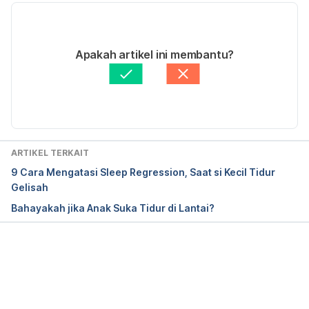
Sleep Hygiene for Children. (N.d.). Retrieved 
3 April 
14/05/2024
2024, 
from https://www.choc.org/wp/wp-
Ditulis oleh 
Reikha Pratiwi
Apakah artikel ini membantu?
content/uploads/2016/04/Sleep-Hygiene-Children-
Ditinjau secara medis oleh
dr. Carla Pramudita 
Handout.pdf
Susanto
Diperbarui oleh: 
Ihda Fadila
Mastering Sleep Hygiene: Your Path to Quality 
Sleep. (2024). Retrieved 
3 April 2024, 
from 
https://www.sleepfoundation.org/sleep-hygiene
ARTIKEL TERKAIT
9 Cara Mengatasi Sleep Regression, Saat si Kecil Tidur
Do Your Children Get Enough Sleep? (2021). 
Gelisah
Retrieved 
3 April 2024,
 from 
Bahayakah jika Anak Suka Tidur di Lantai?
https://www.cdc.gov/chronicdisease/resources/info
graphic/children-sleep.htm
Sleep Hygiene Guide for Parents. (N.d.). Retrieved 
Memuat...
3 April 2024,
 from 
https://www.healthforkids.co.uk/sandwell/wp-