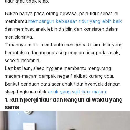
tidur atau tidak lelap.
Bukan hanya pada orang dewasa, pola tidur sehat ini
membantu
membangun kebiasaan tidur yang lebih baik
dan membuat anak lebih disiplin dan konsisten dalam
menjalaninya.
Tujuannya untuk membantu memperbaiki jam tidur yang
berantakan dan mengatasi gangguan tidur pada anak,
seperti insomnia.
Lambat laun,
sleep hygiene
membantu mengurangi
macam-macam dampak negatif akibat kurang tidur.
Berikut panduan
cara agar anak tidur nyenyak dengan
sleep hygiene
untuk
anak yang sulit tidur malam
.
1. Rutin pergi tidur dan bangun di waktu yang
sama