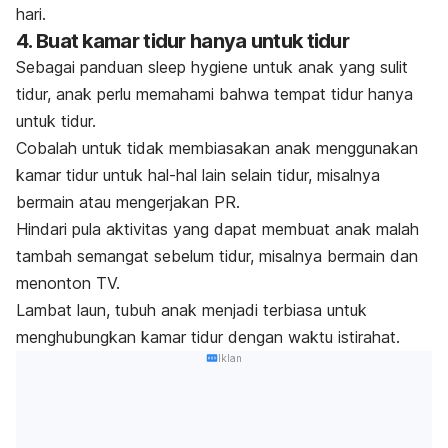
hari.
4. Buat kamar tidur hanya untuk tidur
Sebagai panduan
sleep hygiene
untuk anak yang sulit
tidur, anak perlu memahami bahwa tempat tidur hanya
untuk tidur.
Cobalah untuk tidak membiasakan anak menggunakan
kamar tidur untuk hal-hal lain selain tidur, misalnya
bermain atau mengerjakan PR.
Hindari pula aktivitas yang dapat membuat anak malah
tambah semangat sebelum tidur, misalnya bermain dan
menonton TV.
Lambat laun, tubuh anak menjadi terbiasa untuk
menghubungkan kamar tidur dengan waktu istirahat.
Iklan