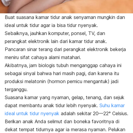
Buat suasana kamar tidur anak senyaman mungkin dan
ideal untuk tidur agar ia bisa tidur nyenyak.
Sebaiknya, jauhkan komputer, ponsel, TV, dan
perangkat elektronik lain dari kamar tidur anak.
Pancaran sinar terang dari perangkat elektronik bekerja
meniru sifat cahaya alami matahari.
Akibatnya, jam biologis tubuh menganggap cahaya ini
sebagai sinyal bahwa hari masih pagi, dan karena itu
produksi melatonin (hormon pemicu mengantuk) jadi
terganggu.
Suasana kamar yang nyaman, gelap, tenang, dan sejuk
dapat membantu anak tidur lebih nyenyak.
Suhu kamar
ideal untuk tidur nyenyak
adalah sekitar 20—22° Celsius.
Berikan anak Anda selimut dan boneka favoritnya di
dekat tempat tidurnya agar ia merasa nyaman. Pelukan