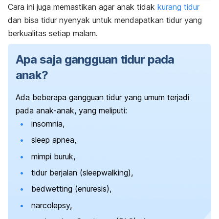
Cara ini juga memastikan agar anak tidak
kurang tidur
dan bisa tidur nyenyak untuk mendapatkan tidur yang
berkualitas setiap malam.
Apa saja gangguan tidur pada
anak?
Ada beberapa gangguan tidur yang umum terjadi
pada anak-anak, yang meliputi:
insomnia,
sleep apnea,
mimpi buruk,
tidur berjalan (
s
leepwalking
),
bedwetting
(enuresis),
narcolepsy,