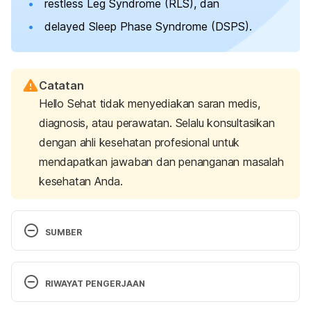
restless Leg Syndrome
(RLS), dan
delayed Sleep Phase Syndrome
(DSPS).
Catatan
Hello Sehat tidak menyediakan saran medis,
diagnosis, atau perawatan. Selalu konsultasikan
dengan ahli kesehatan profesional untuk
mendapatkan jawaban dan penanganan masalah
kesehatan Anda.
SUMBER
Sleep Hygiene for Children. (N.d.). Retrieved 
3 April 
2024,
 from 
RIWAYAT PENGERJAAN
https://www.seattlechildrens.org/globalassets/docu
ments/for-patients-and-families/pfe/pe1066.pdf
Versi Terbaru