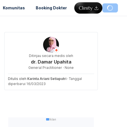
Komunitas
Booking Dokter
Ditinjau secara medis oleh
dr. Damar Upahita
General Practitioner · None
Ditulis oleh
Karinta Ariani Setiaputri
·
Tanggal
diperbarui 16/03/2023
Iklan