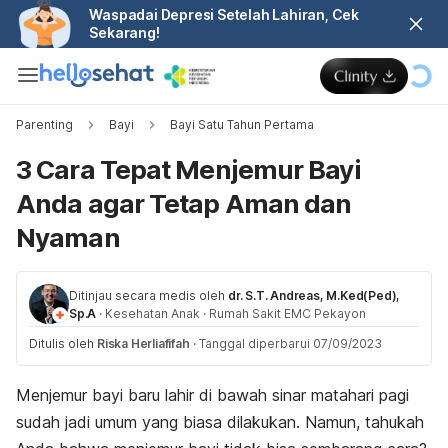
Waspadai Depresi Setelah Lahiran, Cek
Sekarang!
Parenting
Bayi
Bayi Satu Tahun Pertama
3 Cara Tepat Menjemur Bayi
Anda agar Tetap Aman dan
Nyaman
Ditinjau secara medis oleh
dr. S.T. Andreas, M.Ked(Ped),
Sp.A
·
Kesehatan Anak
·
Rumah Sakit EMC Pekayon
Ditulis oleh
Riska Herliafifah
·
Tanggal diperbarui 07/09/2023
Menjemur bayi baru lahir di bawah sinar matahari pagi
sudah jadi umum yang biasa dilakukan. Namun, tahukah