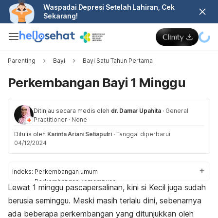
Waspadai Depresi Setelah Lahiran, Cek
Sekarang!
Parenting
Bayi
Bayi Satu Tahun Pertama
Perkembangan Bayi 1 Minggu
Ditinjau secara medis oleh
dr. Damar Upahita
·
General
Practitioner
·
None
Ditulis oleh
Karinta Ariani Setiaputri
·
Tanggal diperbarui
04/12/2024
Indeks:
Perkembangan umum
Perkembangan kemampuan
Lewat 1 minggu pascapersalinan, kini si Kecil juga sudah
Perlu dilakukan
berusia seminggu. Meski masih terlalu dini, sebenarnya
Pemeriksaan
Perlu diketahui
ada beberapa perkembangan yang ditunjukkan oleh