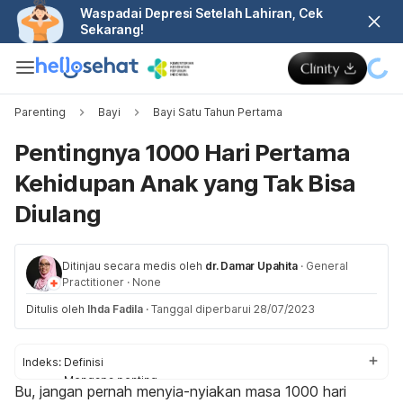
Waspadai Depresi Setelah Lahiran, Cek
Sekarang!
Parenting
Bayi
Bayi Satu Tahun Pertama
Pentingnya 1000 Hari Pertama
Kehidupan Anak yang Tak Bisa
Diulang
Ditinjau secara medis oleh
dr. Damar Upahita
·
General
Practitioner
·
None
Ditulis oleh
Ihda Fadila
·
Tanggal diperbarui 28/07/2023
Indeks:
Definisi
Mengapa penting
Bu, jangan pernah menyia-nyiakan masa 1000 hari
Yang harus dilakukan