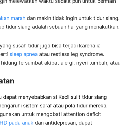
ingin melewatkan waktu sedikit pun untuk bermain
akan marah
dan makin tidak ingin untuk tidur siang.
ap tidur siang adalah sebuah hal yang menakutkan.
ang susah tidur juga bisa terjadi karena ia
erti
sleep apnea
atau
restless leg syndrome
.
eh hidung tersumbat akibat alergi, nyeri tumbuh, atau
atan
dapat menyebabkan si Kecil sulit tidur siang
ngaruhi sistem saraf atau pola tidur mereka.
digunakan untuk mengobati
attention deficit
HD pada anak
dan antidepresan, dapat