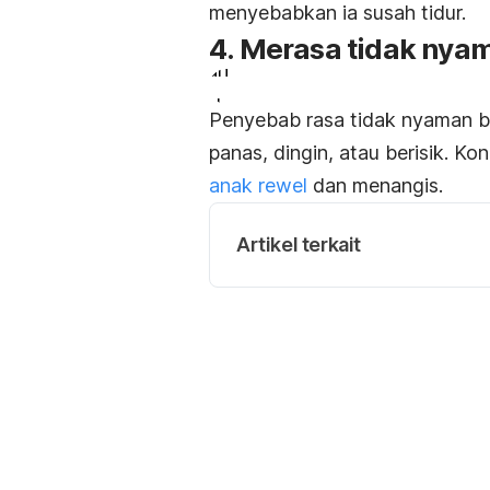
bisa
menyebabkan ia susah tidur.
menjadi
4. Merasa tidak nya
salah
satu
Penyebab rasa tidak nyaman bis
penyebab
panas, dingin, atau berisik. K
umum
anak rewel
dan menangis.
anak sulit
tidur
Artikel terkait
siang.