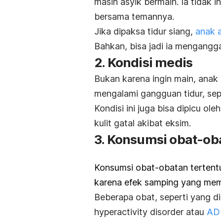
masih asyik bermain. Ia tidak 
bersama temannya.
Jika dipaksa tidur siang,
anak 
Bahkan, bisa jadi ia mengangg
2. Kondisi medis
Bukan karena ingin main, anak y
mengalami gangguan tidur, sep
Kondisi ini juga bisa dipicu ol
kulit gatal akibat eksim.
3. Konsumsi obat-ob
Konsumsi obat-obatan tertentu 
Rasa
karena efek samping yang meme
tidak
Beberapa obat, seperti yang 
nyaman
hyperactivity disorder
atau
AD