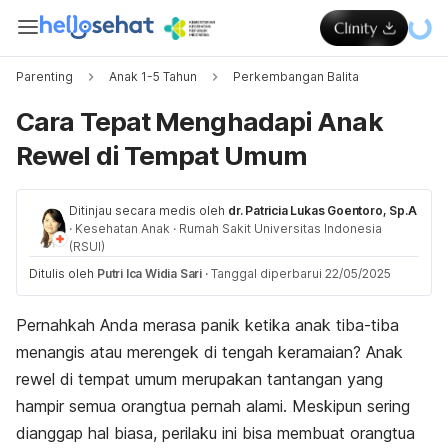
Parenting
Anak 1-5 Tahun
Perkembangan Balita
Cara Tepat Menghadapi Anak
Rewel di Tempat Umum
Ditinjau secara medis oleh
dr. Patricia Lukas Goentoro, Sp.A
·
Kesehatan Anak
·
Rumah Sakit Universitas Indonesia
(RSUI)
Ditulis oleh
Putri Ica Widia Sari
·
Tanggal diperbarui 22/05/2025
Pernahkah Anda merasa panik ketika anak tiba-tiba
menangis atau merengek di tengah keramaian? Anak
rewel di tempat umum merupakan tantangan yang
hampir semua orangtua pernah alami. Meskipun sering
dianggap hal biasa, perilaku ini bisa membuat orangtua