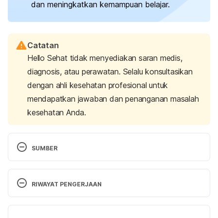
dan meningkatkan kemampuan belajar.
Catatan
Hello Sehat tidak menyediakan saran medis,
diagnosis, atau perawatan. Selalu konsultasikan
dengan ahli kesehatan profesional untuk
mendapatkan jawaban dan penanganan masalah
kesehatan Anda.
SUMBER
How Much Sleep Do Babies and Kids Need? 
(2024). Retrieved 25 September 2024, from 
RIWAYAT PENGERJAAN
https://www.sleepfoundation.org/children-and-
sleep/how-much-sleep-do-kids-need
Versi Terbaru