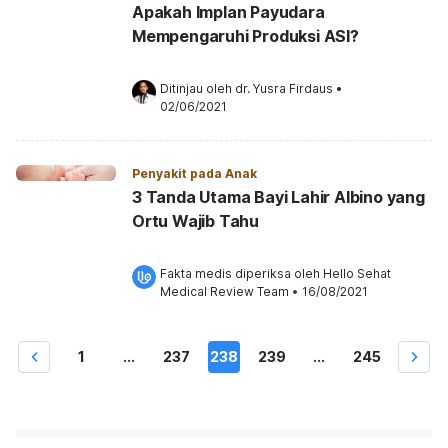
Apakah Implan Payudara
Mempengaruhi Produksi ASI?
Ditinjau oleh 
dr. Yusra Firdaus
•
02/06/2021
Penyakit pada Anak
3 Tanda Utama Bayi Lahir Albino yang
Ortu Wajib Tahu
Fakta medis diperiksa oleh 
Hello Sehat 
Medical Review Team
 •
16/08/2021
1
...
237
238
239
...
245