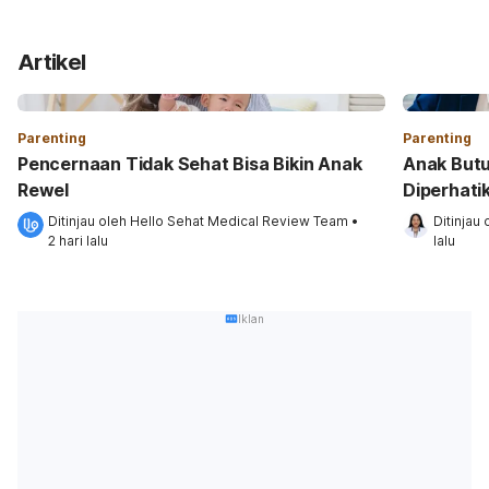
Artikel
Parenting
Parenting
Pencernaan Tidak Sehat Bisa Bikin Anak
Anak Butuh
Rewel
Diperhati
Ditinjau oleh 
Hello Sehat Medical Review Team
•
Ditinjau 
2 hari lalu
lalu
Iklan