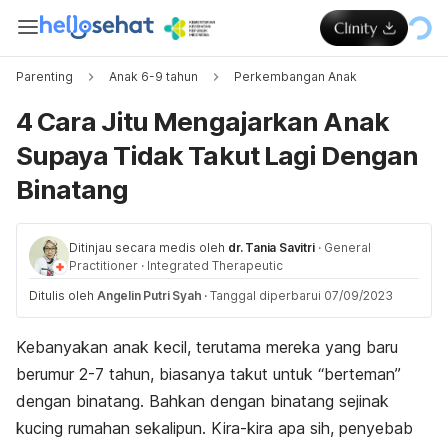
Parenting
Anak 6-9 tahun
Perkembangan Anak
4 Cara Jitu Mengajarkan Anak
Supaya Tidak Takut Lagi Dengan
Binatang
Ditinjau secara medis oleh
dr. Tania Savitri
·
General
Practitioner
·
Integrated Therapeutic
Ditulis oleh
Angelin Putri Syah
·
Tanggal diperbarui 07/09/2023
Kebanyakan anak kecil, terutama mereka yang baru
berumur 2-7 tahun, biasanya takut untuk “berteman”
dengan binatang. Bahkan dengan binatang sejinak
kucing rumahan sekalipun. Kira-kira apa sih, penyebab