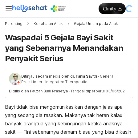
Parenting
Kesehatan Anak
Gejala Umum pada Anak
Waspadai 5 Gejala Bayi Sakit
yang Sebenarnya Menandakan
Penyakit Serius
Ditinjau secara medis oleh
dr. Tania Savitri
·
General
Practitioner
·
Integrated Therapeutic
Ditulis oleh
Fauzan Budi Prasetya
·
Tanggal diperbarui 03/06/2021
Bayi tidak bisa mengomunikasikan dengan jelas apa
yang sedang dia rasakan. Makanya tak heran kalau
banyak orangtua yang kebingungan ketika anaknya
sakit — “Ini sebenarnya demam biasa yang bisa dikasih