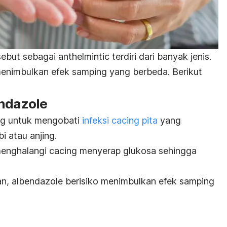
sebut sebagai
anthelmintic
terdiri dari banyak jenis.
menimbulkan efek samping yang berbeda. Berikut
endazole
ng untuk mengobati
infeksi cacing pita
yang
i atau anjing.
menghalangi cacing menyerap glukosa sehingga
ran, albendazole berisiko menimbulkan efek samping