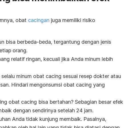
umnya, obat
cacingan
juga memiliki risiko
un bisa berbeda-beda, tergantung dengan jenis
etiap orang.
g relatif ringan, kecuali jika Anda minum lebih
k selalu minum obat cacing sesuai resep dokter atau
asan. Hindari mengonsumsi obat cacing yang
ing obat cacing bisa bertahan?
Sebagian besar efek
aik dengan sendirinya setelah 24 jam.
eluhan Anda tidak kunjung membaik.
Pasalnya,
abkan oleh hal lain yang tidak bisa diatasi dengan