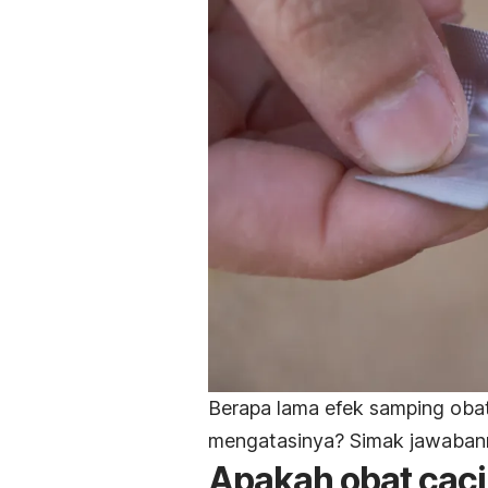
Berapa lama efek samping oba
mengatasinya? Simak jawabanny
Apakah obat caci