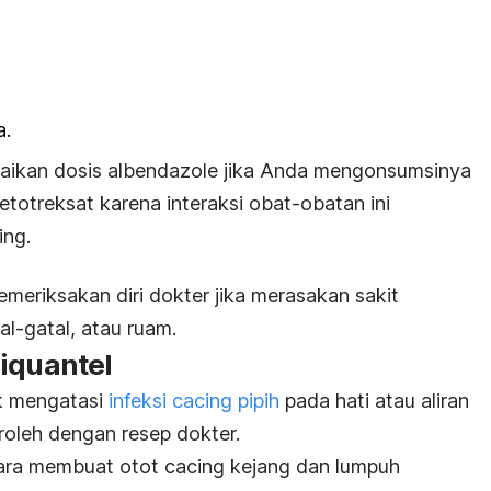
a.
aikan dosis albendazole jika Anda mengonsumsinya
totreksat karena interaksi obat-obatan ini
ing.
meriksakan diri dokter jika merasakan sakit
l-gatal, atau ruam.
iquantel
uk mengatasi
infeksi cacing pipih
pada hati atau aliran
eroleh dengan resep dokter.
cara membuat otot cacing kejang dan lumpuh